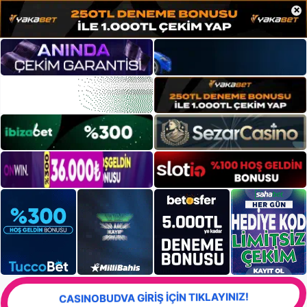
×
CASINOBUDVA GİRİŞ İÇİN TIKLAYINIZ!