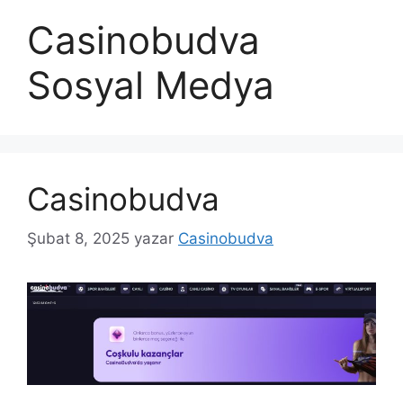
Casinobudva
Sosyal Medya
Casinobudva
Şubat 8, 2025
yazar
Casinobudva