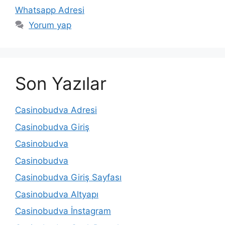
Whatsapp Adresi
Yorum yap
Son Yazılar
Casinobudva Adresi
Casinobudva Giriş
Casinobudva
Casinobudva
Casinobudva Giriş Sayfası
Casinobudva Altyapı
Casinobudva İnstagram