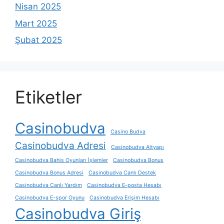
Nisan 2025
Mart 2025
Şubat 2025
Etiketler
Casinobudva
Casino Budva
Casinobudva Adresi
Casinobudva Altyapı
Casinobudva Bahis Oyunları İşlemler
Casinobudva Bonus
Casinobudva Bonus Adresi
Casinobudva Canlı Destek
Casinobudva Canlı Yardım
Casinobudva E-posta Hesabı
Casinobudva E-spor Oyunu
Casinobudva Erişim Hesabı
Casinobudva Giriş