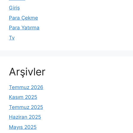
Giriş
Para Çekme
Para Yatırma
Tv
Arşivler
Temmuz 2026
Kasım 2025
Temmuz 2025
Haziran 2025
Mayıs 2025