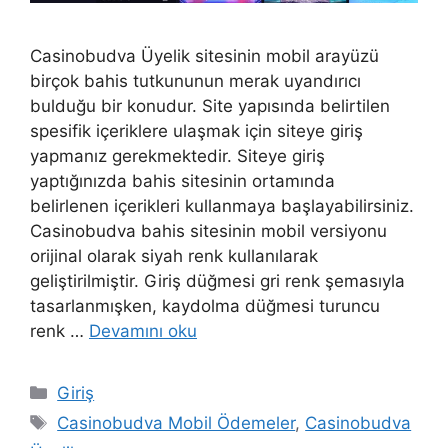
Casinobudva Üyelik sitesinin mobil arayüzü
birçok bahis tutkununun merak uyandırıcı
bulduğu bir konudur. Site yapısında belirtilen
spesifik içeriklere ulaşmak için siteye giriş
yapmanız gerekmektedir. Siteye giriş
yaptığınızda bahis sitesinin ortamında
belirlenen içerikleri kullanmaya başlayabilirsiniz.
Casinobudva bahis sitesinin mobil versiyonu
orijinal olarak siyah renk kullanılarak
geliştirilmiştir. Giriş düğmesi gri renk şemasıyla
tasarlanmışken, kaydolma düğmesi turuncu
renk …
Devamını oku
Kategoriler
Giriş
Etiketler
Casinobudva Mobil Ödemeler
,
Casinobudva