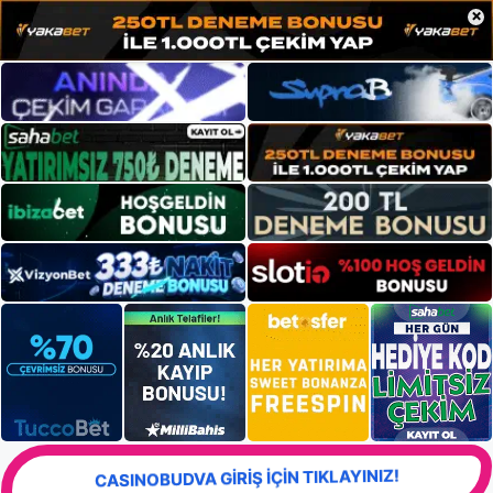
×
CASINOBUDVA GİRİŞ İÇİN TIKLAYINIZ!