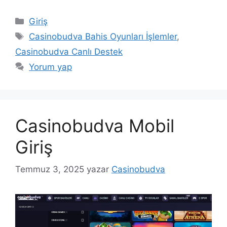
Kategoriler
Giriş
Etiketler
Casinobudva Bahis Oyunları İşlemler
,
Casinobudva Canlı Destek
Yorum yap
Casinobudva Mobil
Giriş
Temmuz 3, 2025
yazar
Casinobudva