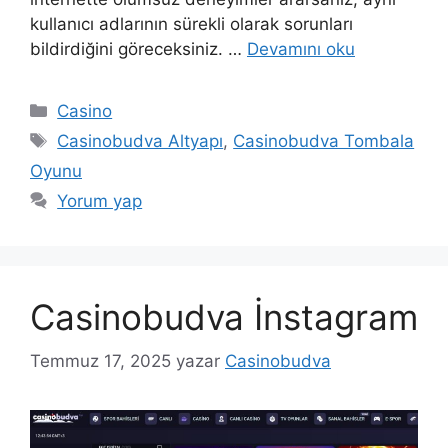
kullanıcı adlarının sürekli olarak sorunları
bildirdiğini göreceksiniz. …
Devamını oku
Kategoriler
Casino
Etiketler
Casinobudva Altyapı
,
Casinobudva Tombala
Oyunu
Yorum yap
Casinobudva İnstagram
Temmuz 17, 2025
yazar
Casinobudva