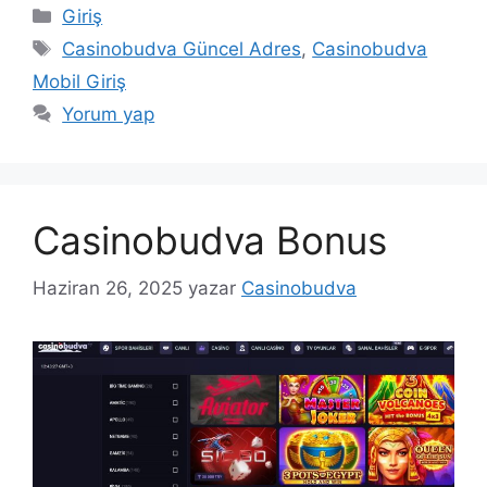
Kategoriler
Giriş
Etiketler
Casinobudva Güncel Adres
,
Casinobudva
Mobil Giriş
Yorum yap
Casinobudva Bonus
Haziran 26, 2025
yazar
Casinobudva