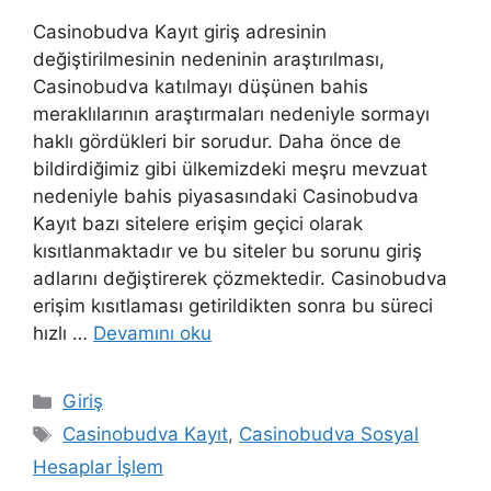
Casinobudva Kayıt giriş adresinin
değiştirilmesinin nedeninin araştırılması,
Casinobudva katılmayı düşünen bahis
meraklılarının araştırmaları nedeniyle sormayı
haklı gördükleri bir sorudur. Daha önce de
bildirdiğimiz gibi ülkemizdeki meşru mevzuat
nedeniyle bahis piyasasındaki Casinobudva
Kayıt bazı sitelere erişim geçici olarak
kısıtlanmaktadır ve bu siteler bu sorunu giriş
adlarını değiştirerek çözmektedir. Casinobudva
erişim kısıtlaması getirildikten sonra bu süreci
hızlı …
Devamını oku
Kategoriler
Giriş
Etiketler
Casinobudva Kayıt
,
Casinobudva Sosyal
Hesaplar İşlem