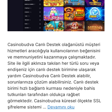
Casinobudva Canlı Destek olağanüstü müşteri
hizmetleri aracılığıyla kullanıcılarının beğenisini
ve memnuniyetini kazanmaya çalışmaktadır.
Site ile ilgili aklınıza takılan her türlü soru veya
endişeniz için canlı destek birimine ulaşarak
yardım Casinobudva Canlı Destek alabilir,
sorunlarınıza çözüm alabilirsiniz. Canlı destek
birimi hızlı bağlantı kurması nedeniyle bahis
tutkunları tarafından oldukça rağbet
görmektedir. Casinobudva küresel ölçekte SSL
şifreleme sistemi …
Devamını oku