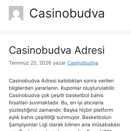
Casinobudva
Casinobudva Adresi
Temmuz 25, 2026
yazar
Casinobudva
Casinobudva Adresi katıldıktan sonra verilen
bilgilerden yararlanın. Kuponlar oluşturulabilir.
Casinobudva çok çeşitli basketbol bahis
fırsatları sunmaktadır. Bu, en iyi atıcılarla
yüzleştiğiniz zamandır. Başka hiçbir platform
aylık bahis çeşitliliği sunmuyor. Basketbolun
Şampiyonlar Ligi olarak bilinen ana müsabakası