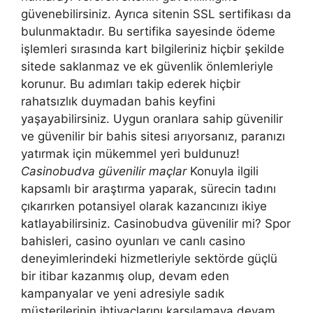
güvenebilirsiniz. Ayrıca sitenin SSL sertifikası da
bulunmaktadır. Bu sertifika sayesinde ödeme
işlemleri sırasında kart bilgileriniz hiçbir şekilde
sitede saklanmaz ve ek güvenlik önlemleriyle
korunur. Bu adımları takip ederek hiçbir
rahatsızlık duymadan bahis keyfini
yaşayabilirsiniz. Uygun oranlara sahip güvenilir
ve güvenilir bir bahis sitesi arıyorsanız, paranızı
yatırmak için mükemmel yeri buldunuz!
Casinobudva güvenilir maçlar
Konuyla ilgili
kapsamlı bir araştırma yaparak, sürecin tadını
çıkarırken potansiyel olarak kazancınızı ikiye
katlayabilirsiniz. Casinobudva güvenilir mi? Spor
bahisleri, casino oyunları ve canlı casino
deneyimlerindeki hizmetleriyle sektörde güçlü
bir itibar kazanmış olup, devam eden
kampanyalar ve yeni adresiyle sadık
müşterilerinin ihtiyaçlarını karşılamaya devam