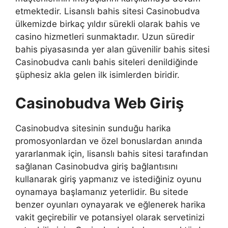
etmektedir. Lisanslı bahis sitesi Casinobudva
ülkemizde birkaç yıldır sürekli olarak bahis ve
casino hizmetleri sunmaktadır. Uzun süredir
bahis piyasasında yer alan güvenilir bahis sitesi
Casinobudva canlı bahis siteleri denildiğinde
şüphesiz akla gelen ilk isimlerden biridir.
Casinobudva Web Giriş
Casinobudva sitesinin sunduğu harika
promosyonlardan ve özel bonuslardan anında
yararlanmak için, lisanslı bahis sitesi tarafından
sağlanan Casinobudva giriş bağlantısını
kullanarak giriş yapmanız ve istediğiniz oyunu
oynamaya başlamanız yeterlidir. Bu sitede
benzer oyunları oynayarak ve eğlenerek harika
vakit geçirebilir ve potansiyel olarak servetinizi