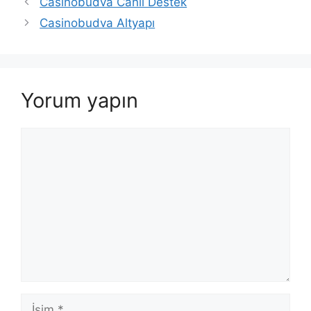
Casinobudva Canlı Destek
Casinobudva Altyapı
Yorum yapın
Yorum
İsim