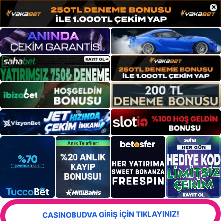
×
CASINOBUDVA GİRİŞ İÇİN TIKLAYINIZ!