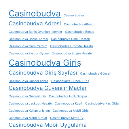
Casinobudva
Casino Budva
Casinobudva Adresi
Casinobudva Altyapı
Casinobudva Bahis Oyunları İşlemler
Casinobudva Bonus
Casinobudva Bonus Adresi
Casinobudva Canlı Destek
Casinobudva Canlı Yardım
Casinobudva E-posta Hesabı
Casinobudva E-spor Oyunu
Casinobudva Erişim Hesabı
Casinobudva Giriş
Casinobudva Giriş Sayfası
Casinobudva Güncel
Casinobudva Güncel Adres
Casinobudva Güncel Giriş
Casinobudva Güvenilir Maçlar
Casinobudva Güvenilir Mi
Casinobudva Hızlı Girişler
Casinobudva Jackpot Hesabı
Casinobudva Kayıt
Casinobudva Kaç Oldu
Casinobudva Kullanıcı İşlem
Casinobudva Mobil Giriş
Casinobudva Mobil Slotlar
Casino Budva Mobil Tv
Casinobudva Mobil Uygulama