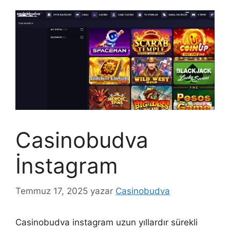
Casinobudva
İnstagram
Temmuz 17, 2025
yazar
Casinobudva
Casinobudva instagram uzun yıllardır sürekli