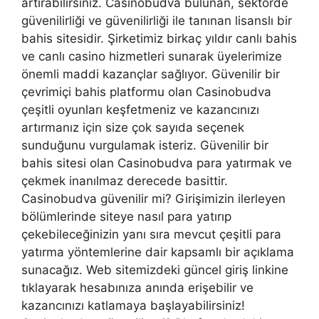
artırabilirsiniz. Casinobudva bulunan, sektörde
güvenilirliği ve güvenilirliği ile tanınan lisanslı bir
bahis sitesidir. Şirketimiz birkaç yıldır canlı bahis
ve canlı casino hizmetleri sunarak üyelerimize
önemli maddi kazançlar sağlıyor. Güvenilir bir
çevrimiçi bahis platformu olan Casinobudva
çeşitli oyunları keşfetmeniz ve kazancınızı
artırmanız için size çok sayıda seçenek
sunduğunu vurgulamak isteriz. Güvenilir bir
bahis sitesi olan Casinobudva para yatırmak ve
çekmek inanılmaz derecede basittir.
Casinobudva güvenilir mi? Girişimizin ilerleyen
bölümlerinde siteye nasıl para yatırıp
çekebileceğinizin yanı sıra mevcut çeşitli para
yatırma yöntemlerine dair kapsamlı bir açıklama
sunacağız. Web sitemizdeki güncel giriş linkine
tıklayarak hesabınıza anında erişebilir ve
kazancınızı katlamaya başlayabilirsiniz!