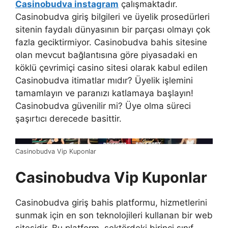
Casinobudva instagram
çalışmaktadır.
Casinobudva giriş bilgileri ve üyelik prosedürleri
sitenin faydalı dünyasının bir parçası olmayı çok
fazla geciktirmiyor. Casinobudva bahis sitesine
olan mevcut bağlantısına göre piyasadaki en
köklü çevrimiçi casino sitesi olarak kabul edilen
Casinobudva itimatlar mıdır? Üyelik işlemini
tamamlayın ve paranızı katlamaya başlayın!
Casinobudva güvenilir mi? Üye olma süreci
şaşırtıcı derecede basittir.
Casinobudva Vip Kuponlar
Casinobudva Vip Kuponlar
Casinobudva giriş bahis platformu, hizmetlerini
sunmak için en son teknolojileri kullanan bir web