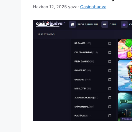
Haziran 12, 2025
yazar
Casinobudva