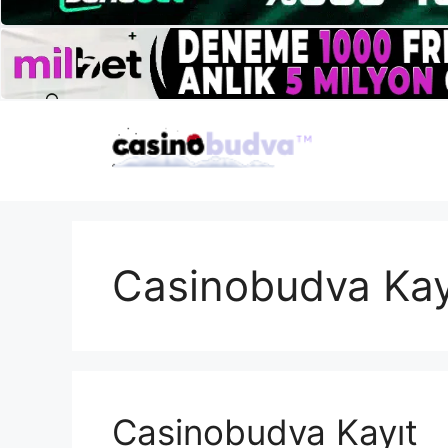
İçeriğe
atla
Casinobudva Kay
Casinobudva Kayıt