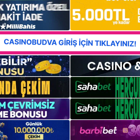
CASINOBUDVA GİRİŞ İÇİN TIKLAYINIZ!